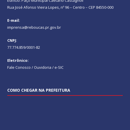
Edifício: Paço Municipal Caetano Castagnoli
Rua José Afonso Vieira Lopes, nº 96 – Centro – CEP 84550-000
E-mail:
imprensa@reboucas.pr.gov.br
CNPJ:
77.774.859/0001-82
Eletrônico:
Fale Conosco / Ouvidoria / e-SIC
COMO CHEGAR NA PREFEITURA