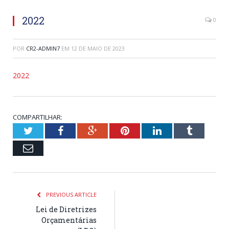
2022
0
POR
CR2-ADMIN7
EM
12 DE MAIO DE 2023
2022
COMPARTILHAR:
Twitter
Facebook
Google+
Pinterest
LinkedIn
Tumblr
Email
PREVIOUS ARTICLE
Lei de Diretrizes
Orçamentárias