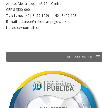
Afonso Vieira Lopes, nº 96 – Centro –
CEP 84550-000
Telefone:
|42| 3457-1299 – |42| 3457-1234
E-mail
: gabinete@reboucas.pr.gov.br /
laercio.c@hotmail.com
ACESSO RÁPIDO