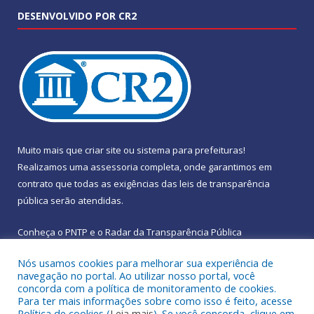
DESENVOLVIDO POR CR2
Muito mais que
criar site
ou
sistema para prefeituras
!
Realizamos uma
assessoria
completa, onde garantimos em
contrato que todas as exigências das
leis de transparência
pública
serão atendidas.
Conheça o
PNTP
e o
Radar da Transparência Pública
Nós usamos cookies para melhorar sua experiência de
navegação no portal. Ao utilizar nosso portal, você
concorda com a política de monitoramento de cookies.
Para ter mais informações sobre como isso é feito, acesse
Todos os direitos reservados a Prefeitura Municipal de
Política de cookies (
Leia mais
). Se você concorda, clique em