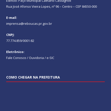
Edifício: Paço Municipal Caetano Castagnoli
Rua José Afonso Vieira Lopes, nº 96 – Centro – CEP 84550-000
E-mail:
imprensa@reboucas.pr.gov.br
CNPJ:
77.774.859/0001-82
Eletrônico:
Fale Conosco / Ouvidoria / e-SIC
COMO CHEGAR NA PREFEITURA