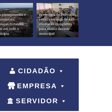
 planejamento e
Prefeitura de Rebouças
estimento,
realiza entrega de kits
ouças fortalece
escolares completos
as em todo o
para alunos da rede
icípio
municipal
CIDADÃO
EMPRESA
SERVIDOR