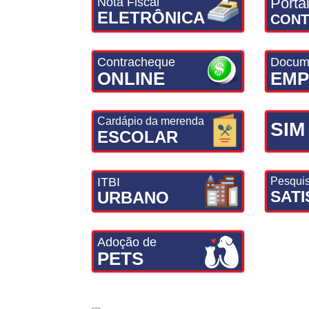
Porta
Nota Fiscal
ELETRÔNICA
CONT
Contracheque
Docum
ONLINE
EMP
Cardápio da merenda
SIM
ESCOLAR
ITBI
Pesqui
SAT
URBANO
Adoção de
PETS