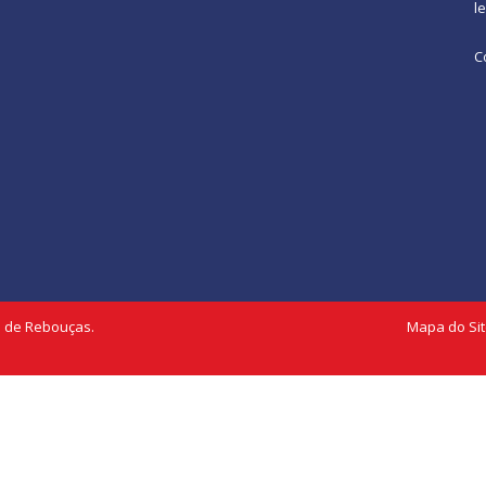
l
C
l de Rebouças.
Mapa do Si