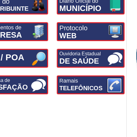
l do
Diário Oficial do
MUNICÍPIO
RIBUINTE
Protocolo
entos de
RESA
WEB
Ouvidoria Estadual
 / POA
DE SAÚDE
sa de
Ramais
ISFAÇÃO
TELEFÔNICOS