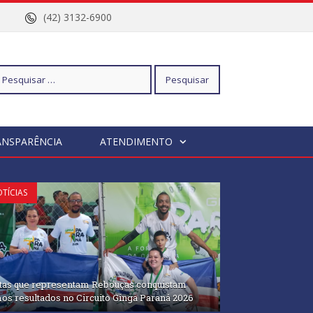
nº 96
(42) 3132-6900
squisar
ANSPARÊNCIA
ATENDIMENTO
r:
TÍCIAS
etas que representam Rebouças conquistam
os resultados no Circuito Ginga Paraná 2026