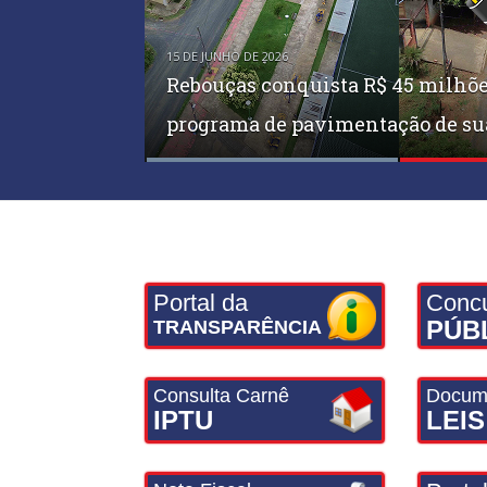
15 DE JUNHO DE 2026
Rebouças conquista R$ 45 milhõe
1ª Caminhada Ecológica – Rota da
LEILÃO PÚBLICO É REVOGADO
programa de pavimentação de sua
e tradição em Rebouças
Portal da
Conc
PÚB
TRANSPARÊNCIA
Consulta Carnê
Docum
IPTU
LEIS