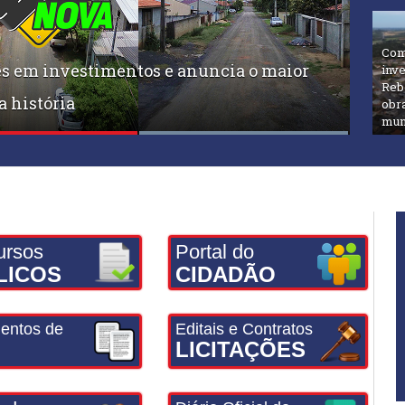
Com
s em investimentos e anuncia o maior
s Benzedeiras valoriza cultura, natureza
inv
Reb
 história
obr
mun
ursos
Portal do
LICOS
CIDADÃO
entos de
Editais e Contratos
LICITAÇÕES