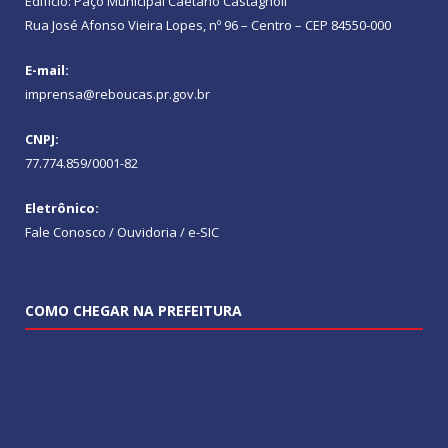
Edifício: Paço Municipal Caetano Castagnoli
Rua José Afonso Vieira Lopes, nº 96 – Centro – CEP 84550-000
E-mail:
imprensa@reboucas.pr.gov.br
CNPJ:
77.774.859/0001-82
Eletrônico:
Fale Conosco / Ouvidoria / e-SIC
COMO CHEGAR NA PREFEITURA