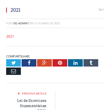
2021
0
POR
CR2-ADMIN7
EM
12 DE MAIO DE 2023
2021
COMPARTILHAR:
Twitter
Facebook
Google+
Pinterest
LinkedIn
Tumblr
Email
PREVIOUS ARTICLE
Lei de Diretrizes
Orçamentárias