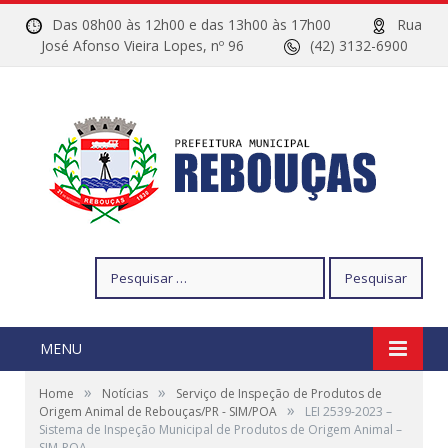
Das 08h00 às 12h00 e das 13h00 às 17h00
Rua
José Afonso Vieira Lopes, nº 96
(42) 3132-6900
Pesquisar
por:
MENU
»
»
Home
Notícias
Serviço de Inspeção de Produtos de
»
Origem Animal de Rebouças/PR - SIM/POA
LEI 2539-2023 –
Sistema de Inspeção Municipal de Produtos de Origem Animal –
SIM-POA