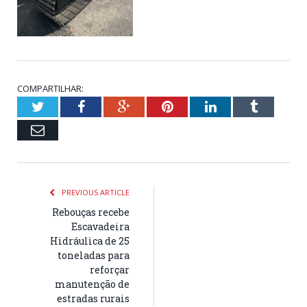
COMPARTILHAR:
Twitter
Facebook
Google+
Pinterest
LinkedIn
Tumblr
Email
PREVIOUS ARTICLE
Rebouças recebe
Escavadeira
Hidráulica de 25
toneladas para
reforçar
manutenção de
estradas rurais