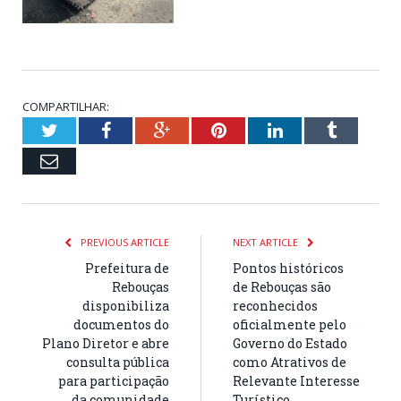
COMPARTILHAR:
Twitter
Facebook
Google+
Pinterest
LinkedIn
Tumblr
Email
PREVIOUS ARTICLE
NEXT ARTICLE
Prefeitura de
Pontos históricos
Rebouças
de Rebouças são
disponibiliza
reconhecidos
documentos do
oficialmente pelo
Plano Diretor e abre
Governo do Estado
consulta pública
como Atrativos de
para participação
Relevante Interesse
da comunidade
Turístico