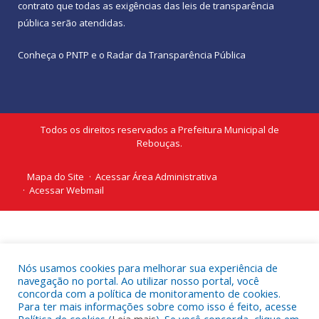
contrato que todas as exigências das
leis de transparência
pública
serão atendidas.
Conheça o
PNTP
e o
Radar da Transparência Pública
Todos os direitos reservados a Prefeitura Municipal de
Rebouças.
Mapa do Site
Acessar Área Administrativa
Acessar Webmail
Nós usamos cookies para melhorar sua experiência de
navegação no portal. Ao utilizar nosso portal, você
concorda com a política de monitoramento de cookies.
Para ter mais informações sobre como isso é feito, acesse