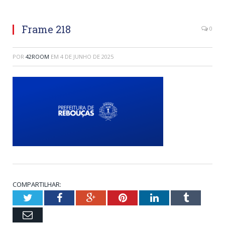
Frame 218
0
POR
42ROOM
EM
4 DE JUNHO DE 2025
COMPARTILHAR:
Twitter
Facebook
Google+
Pinterest
LinkedIn
Tumblr
Email