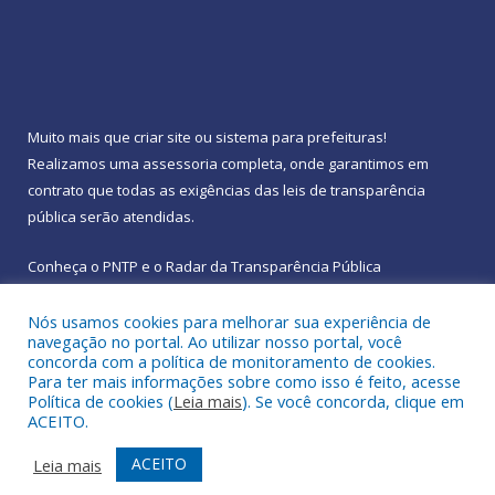
Muito mais que
criar site
ou
sistema para prefeituras
!
Realizamos uma
assessoria
completa, onde garantimos em
contrato que todas as exigências das
leis de transparência
pública
serão atendidas.
Conheça o
PNTP
e o
Radar da Transparência Pública
Nós usamos cookies para melhorar sua experiência de
navegação no portal. Ao utilizar nosso portal, você
concorda com a política de monitoramento de cookies.
Para ter mais informações sobre como isso é feito, acesse
Todos os direitos reservados a Prefeitura Municipal de
Política de cookies (
Leia mais
). Se você concorda, clique em
Rebouças.
ACEITO.
Mapa do Site
Acessar Área Administrativa
ACEITO
Leia mais
Acessar Webmail