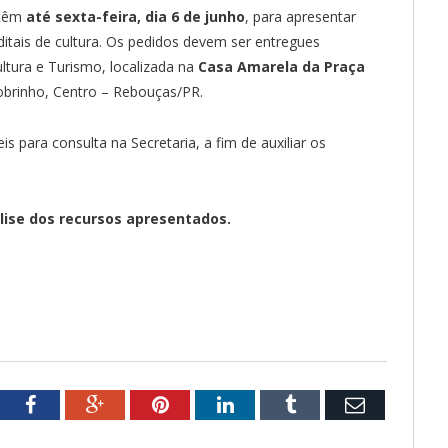
 têm
até sexta-feira, dia 6 de junho
, para apresentar
itais de cultura. Os pedidos devem ser entregues
ltura e Turismo, localizada na
Casa Amarela da Praça
obrinho, Centro – Rebouças/PR.
is para consulta na Secretaria, a fim de auxiliar os
álise dos recursos apresentados.
tter
Facebook
Google+
Pinterest
LinkedIn
Tumblr
Email