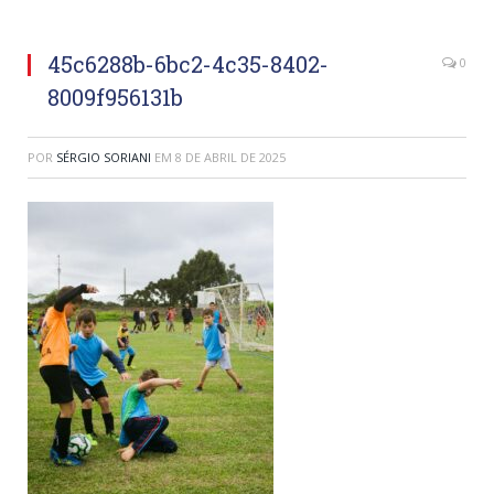
45c6288b-6bc2-4c35-8402-
0
8009f956131b
POR
SÉRGIO SORIANI
EM
8 DE ABRIL DE 2025