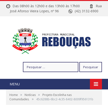
Das 08h00 às 12h00 e das 13h00 às 17h00
Rua
José Afonso Vieira Lopes, nº 96
(42) 3132-6900
Pesquisar
por:
MENU
»
»
Home
Notícias
Projeto Escolinha nas
»
Comunidades.
45c6288b-6bc2-4c35-8402-8009f956131b