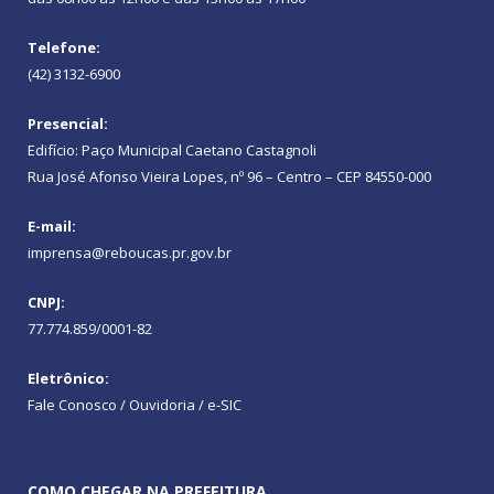
Telefone:
(42) 3132-6900
Presencial:
Edifício: Paço Municipal Caetano Castagnoli
Rua José Afonso Vieira Lopes, nº 96 – Centro – CEP 84550-000
E-mail:
imprensa@reboucas.pr.gov.br
CNPJ:
77.774.859/0001-82
Eletrônico:
Fale Conosco / Ouvidoria / e-SIC
COMO CHEGAR NA PREFEITURA