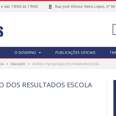
00 e das 13h00 às 17h00
Rua José Afonso Vieira Lopes, 
Pe
O GOVERNO
PUBLICAÇÕES OFICIAIS
TR
»
»
cia
Educação
Análise e Apropriação dos Resultados Escola
po
ÃO DOS RESULTADOS ESCOLA