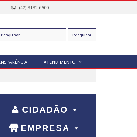
nº 96
(42) 3132-6900
squisar
ANSPARÊNCIA
ATENDIMENTO
r:
CIDADÃO
EMPRESA