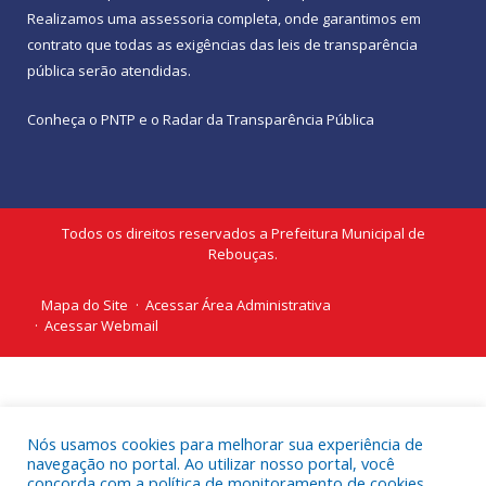
Realizamos uma
assessoria
completa, onde garantimos em
contrato que todas as exigências das
leis de transparência
pública
serão atendidas.
Conheça o
PNTP
e o
Radar da Transparência Pública
Todos os direitos reservados a Prefeitura Municipal de
Rebouças.
Mapa do Site
Acessar Área Administrativa
Acessar Webmail
Nós usamos cookies para melhorar sua experiência de
navegação no portal. Ao utilizar nosso portal, você
concorda com a política de monitoramento de cookies.