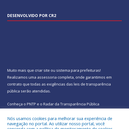
DESENVOLVIDO POR CR2
Muito mais que
criar site
ou
sistema para prefeituras
!
Realizamos uma
assessoria
completa, onde garantimos em
contrato que todas as exigências das
leis de transparência
pública
serão atendidas.
Conheça o
PNTP
e o
Radar da Transparência Pública
Nós usamos cookies para melhorar sua experiência de
navegação no portal. Ao utilizar nosso portal, você
concorda com a política de monitoramento de cookies.