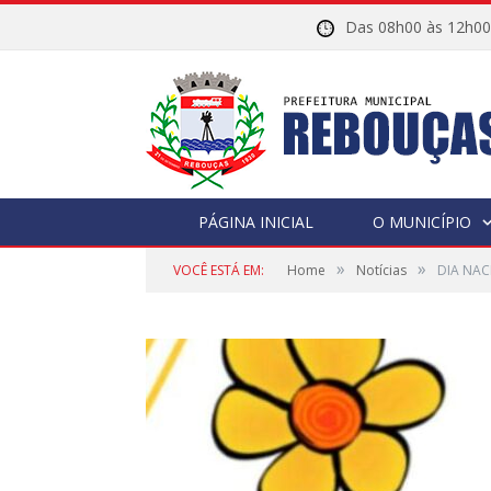
Das 08h00 às 12h
PÁGINA INICIAL
O MUNICÍPIO
»
»
VOCÊ ESTÁ EM:
Home
Notícias
DIA NAC