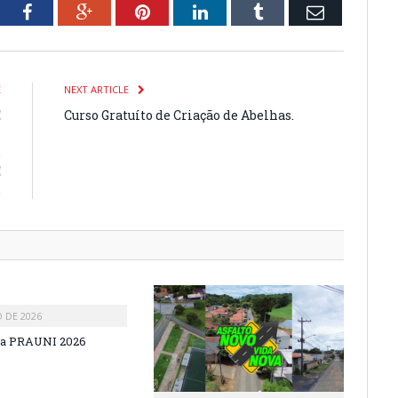
tter
Facebook
Google+
Pinterest
LinkedIn
Tumblr
Email
E
NEXT ARTICLE
E
Curso Gratuíto de Criação de Abelhas.
L
.
É
.
O DE 2026
a PRAUNI 2026