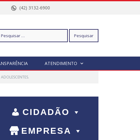
nº 96
(42) 3132-6900
squisar
ANSPARÊNCIA
ATENDIMENTO
 ADOLESCENTES.
r:
CIDADÃO
EMPRESA