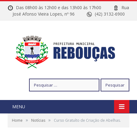
Das 08h00 às 12h00 e das 13h00 às 17h00
Rua
José Afonso Vieira Lopes, nº 96
(42) 3132-6900
Pesquisar
por:
MENU
»
»
Home
Notícias
Curso Gratuíto de Criação de Abelhas.