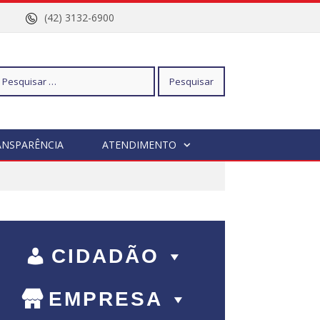
nº 96
(42) 3132-6900
squisar
ANSPARÊNCIA
ATENDIMENTO
r:
CIDADÃO
EMPRESA