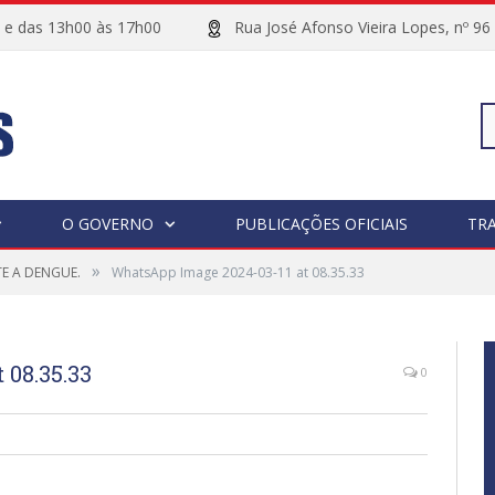
00 e das 13h00 às 17h00
Rua José Afonso Vieira Lopes, 
Pe
O GOVERNO
PUBLICAÇÕES OFICIAIS
TR
»
E A DENGUE.
WhatsApp Image 2024-03-11 at 08.35.33
po
 08.35.33
0