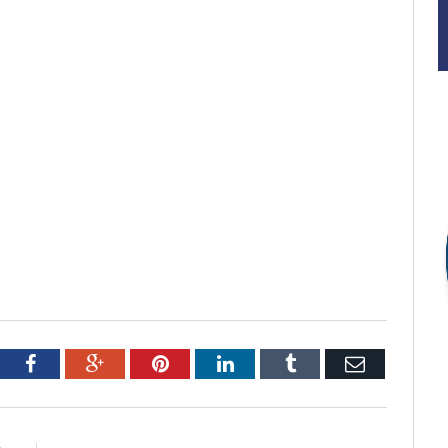
tter
Facebook
Google+
Pinterest
LinkedIn
Tumblr
Email