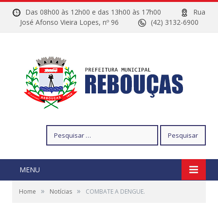
Das 08h00 às 12h00 e das 13h00 às 17h00
Rua
José Afonso Vieira Lopes, nº 96
(42) 3132-6900
Pesquisar
por:
MENU
»
»
Home
Notícias
COMBATE A DENGUE.