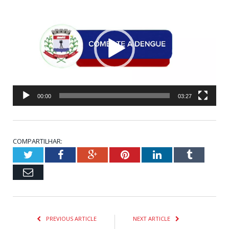
de
vídeo
00:00
03:27
COMPARTILHAR:
Twitter
Facebook
Google+
Pinterest
LinkedIn
Tumblr
Email
PREVIOUS ARTICLE
NEXT ARTICLE