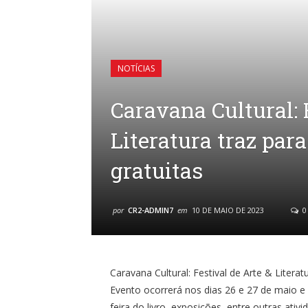
NOTÍCIAS
Caravana Cultural: 
Literatura traz par
gratuitas
por
CR2-ADMIN7
em
10 DE MAIO DE 2023
0
Caravana Cultural: Festival de Arte & Litera
Evento ocorrerá nos dias 26 e 27 de maio e
feira do livro, exposições, entre outras ativi