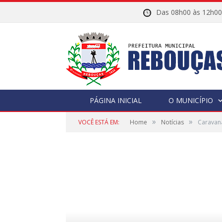
Das 08h00 às 12h
PÁGINA INICIAL
O MUNICÍPIO
»
»
VOCÊ ESTÁ EM:
Home
Notícias
Caravana