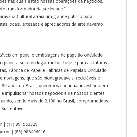
ões nas quais estão nossas operações de negócios.
nte transformador da sociedade.”
Caravana Cultural atraia um grande público para
istas locais, artesãos e apreciadores da arte deverão
táveis em papel e embalagens de papelão ondulado
o planeta seja um lugar melhor hoje e para as futuras
tas, Fábrica de Papel e Fábricas de Papelão Ondulado
embalagens, que são biodegradáveis, recicláveis e
e 80 anos no Brasil, queremos continuar investindo em
 e impulsionar nossos negócios e de nossos clientes.
mundo, sendo mais de 2.100 no Brasil, comprometidos
Sustentável.
.br | (11) 991553329
om.br | (83) 986406016