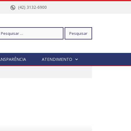
nº 96
(42) 3132-6900
squisar
ANSPARÊNCIA
ATENDIMENTO
r: