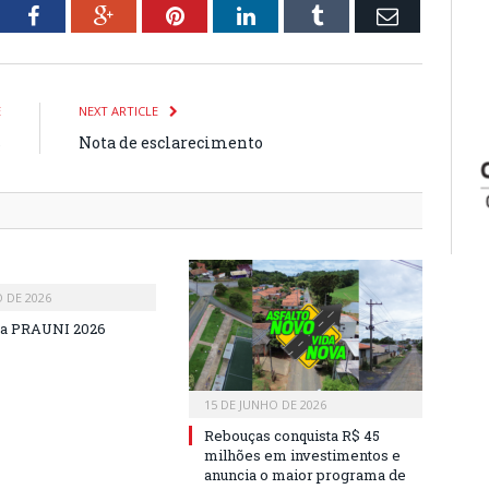
tter
Facebook
Google+
Pinterest
LinkedIn
Tumblr
Email
E
NEXT ARTICLE
s
Nota de esclarecimento
O DE 2026
a PRAUNI 2026
15 DE JUNHO DE 2026
Rebouças conquista R$ 45
milhões em investimentos e
anuncia o maior programa de