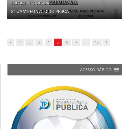
5 DE DEZEMBRO DE 2024
3° CAMPEONATO DE PESCA
Previous
Next
1
…
3
4
5
6
7
…
15
ACESSO RÁPIDO