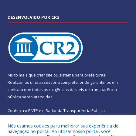
DESENVOLVIDO POR CR2
Muito mais que
criar site
ou
sistema para prefeituras
!
Realizamos uma
assessoria
completa, onde garantimos em
contrato que todas as exigências das
leis de transparência
pública
serão atendidas.
Conheça o
PNTP
e o
Radar da Transparência Pública
Nós usamos cookies para melhorar sua experiência de
navegação no portal. Ao utilizar nosso portal, você