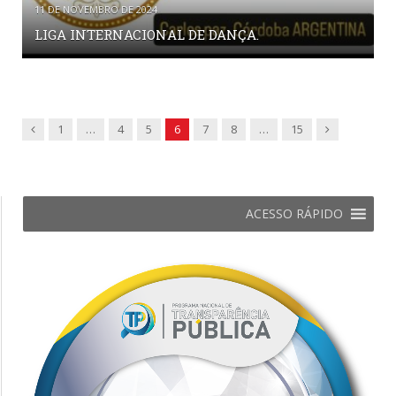
11 DE NOVEMBRO DE 2024
LIGA INTERNACIONAL DE DANÇA.
Previous
Next
1
…
4
5
6
7
8
…
15
ACESSO RÁPIDO