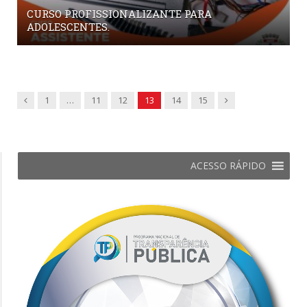
CURSO PROFISSIONALIZANTE PARA
ADOLESCENTES.
Previous
Next
1
…
11
12
13
14
15
ACESSO RÁPIDO