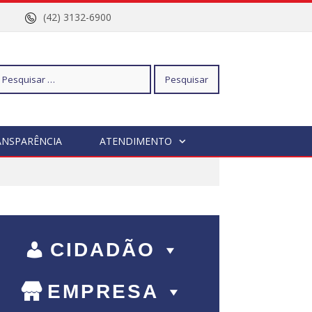
nº 96
(42) 3132-6900
squisar
ANSPARÊNCIA
ATENDIMENTO
r:
CIDADÃO
EMPRESA