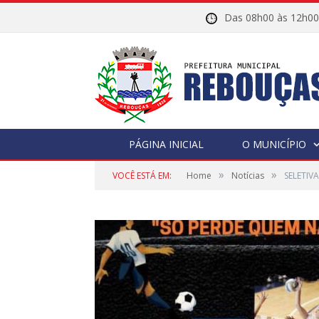
Das 08h00 às 12h
PÁGINA INICIAL
O MUNICÍPIO
»
»
VOCÊ ESTÁ EM:
Home
Notícias
SELETIV