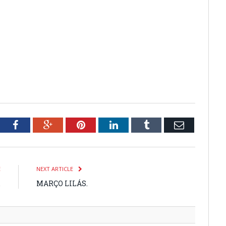
tter
Facebook
Google+
Pinterest
LinkedIn
Tumblr
Email
E
NEXT ARTICLE
.
MARÇO LILÁS.