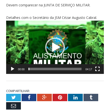
Devem comparecer na JUNTA DE SERVIÇO MILITAR.
Detalhes com o Secretário da JSM Cézar Augusto Cabral.
Tocador
de
vídeo
00:00
04:17
COMPARTILHAR:
Twitter
Facebook
Google+
Pinterest
LinkedIn
Tumblr
Email