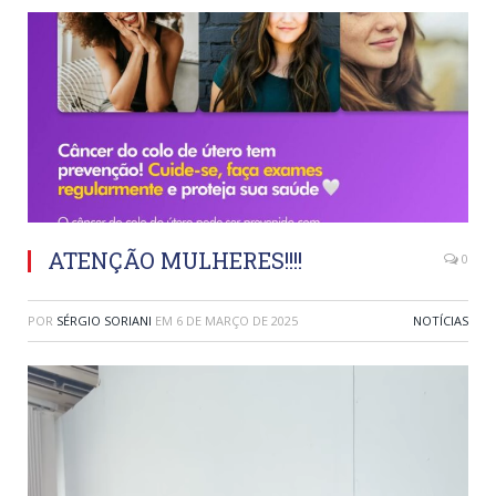
ATENÇÃO MULHERES!!!!
0
POR
SÉRGIO SORIANI
EM
6 DE MARÇO DE 2025
NOTÍCIAS
Tocador
de
vídeo