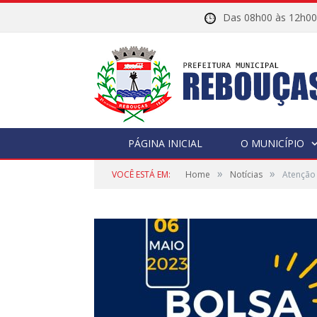
Das 08h00 às 12h
PÁGINA INICIAL
O MUNICÍPIO
»
»
VOCÊ ESTÁ EM:
Home
Notícias
Atenção 