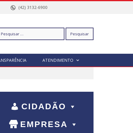
nº 96
(42) 3132-6900
squisar
ANSPARÊNCIA
ATENDIMENTO
r:
CIDADÃO
EMPRESA