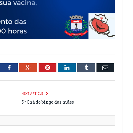
tter
Facebook
Google+
Pinterest
LinkedIn
Tumblr
Email
E
NEXT ARTICLE
l
5º Chá do bingo das mães