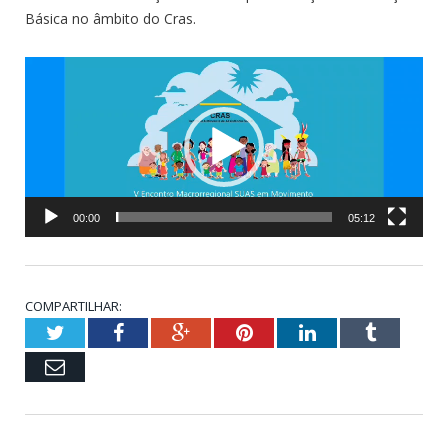
Básica no âmbito do Cras.
Tocador
de
vídeo
00:00
05:12
COMPARTILHAR:
Twitter
Facebook
Google+
Pinterest
LinkedIn
Tumblr
Email