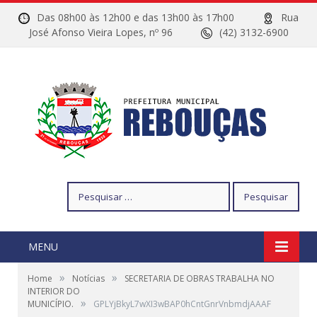
Das 08h00 às 12h00 e das 13h00 às 17h00
Rua
José Afonso Vieira Lopes, nº 96
(42) 3132-6900
Pesquisar
por:
MENU
»
»
Home
Notícias
SECRETARIA DE OBRAS TRABALHA NO
INTERIOR DO
»
MUNICÍPIO.
GPLYjBkyL7wXI3wBAP0hCntGnrVnbmdjAAAF