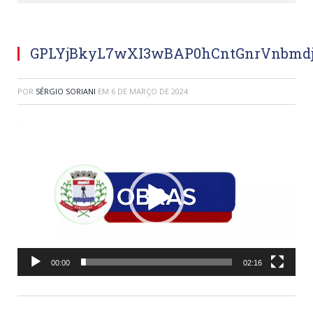
GPLYjBkyL7wXI3wBAP0hCntGnrVnbmd
POR
SÉRGIO SORIANI
EM
6 DE MARÇO DE 2024
Tocador
de
vídeo
00:00
02:16