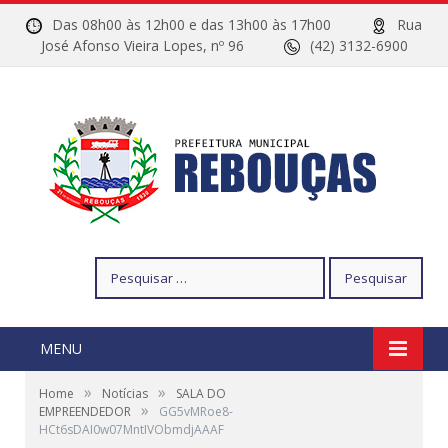
Das 08h00 às 12h00 e das 13h00 às 17h00
Rua
José Afonso Vieira Lopes, nº 96
(42) 3132-6900
Pesquisar
por:
MENU
»
»
Home
Notícias
SALA DO
»
EMPREENDEDOR
GG5vMRoe8-
HCt6sDAI0w07MntIVObmdjAAAF