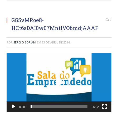
GG5vMRoe8-
0
HCt6sDAI0w07MntIVObmdjAAAF
POR
SÉRGIO SORIANI
EM
23 DE ABRIL DE 2024
Tocador
de
vídeo
00:00
06:02