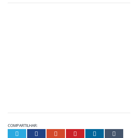
COMPARTILHAR:
Twitter
Facebook
Google+
Pinterest
LinkedIn
Tumblr