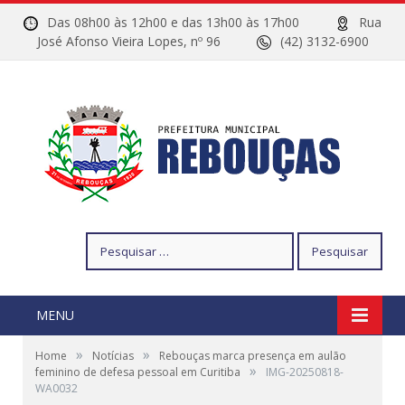
Das 08h00 às 12h00 e das 13h00 às 17h00
Rua
José Afonso Vieira Lopes, nº 96
(42) 3132-6900
Pesquisar
por:
MENU
»
»
Home
Notícias
Rebouças marca presença em aulão
»
feminino de defesa pessoal em Curitiba
IMG-20250818-
WA0032