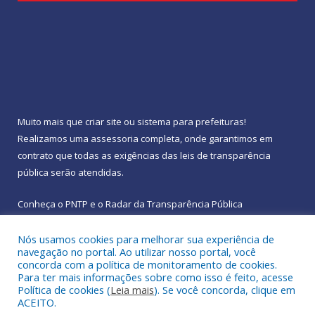
Muito mais que
criar site
ou
sistema para prefeituras
!
Realizamos uma
assessoria
completa, onde garantimos em
contrato que todas as exigências das
leis de transparência
pública
serão atendidas.
Conheça o
PNTP
e o
Radar da Transparência Pública
Nós usamos cookies para melhorar sua experiência de
navegação no portal. Ao utilizar nosso portal, você
concorda com a política de monitoramento de cookies.
Para ter mais informações sobre como isso é feito, acesse
Todos os direitos reservados a Prefeitura Municipal de
Política de cookies (
Leia mais
). Se você concorda, clique em
Rebouças.
ACEITO.