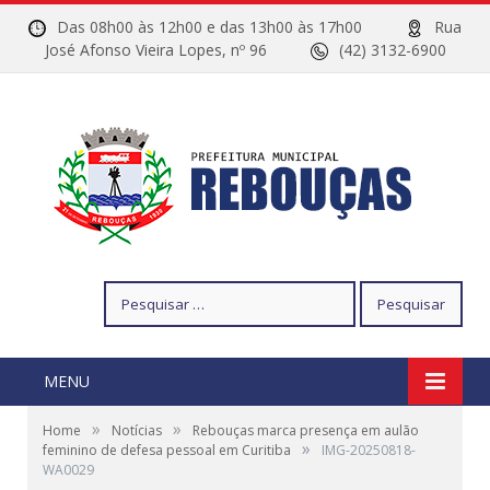
Das 08h00 às 12h00 e das 13h00 às 17h00
Rua
José Afonso Vieira Lopes, nº 96
(42) 3132-6900
Pesquisar
por:
MENU
»
»
Home
Notícias
Rebouças marca presença em aulão
»
feminino de defesa pessoal em Curitiba
IMG-20250818-
WA0029