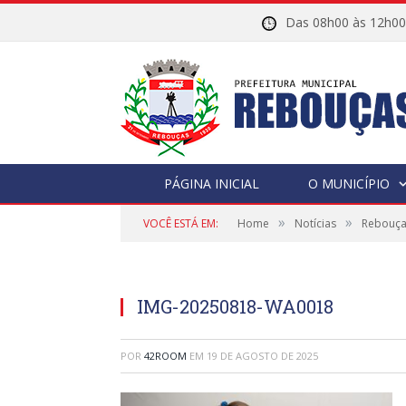
Das 08h00 às 12h
PÁGINA INICIAL
O MUNICÍPIO
»
»
VOCÊ ESTÁ EM:
Home
Notícias
Rebouça
IMG-20250818-WA0018
POR
42ROOM
EM
19 DE AGOSTO DE 2025