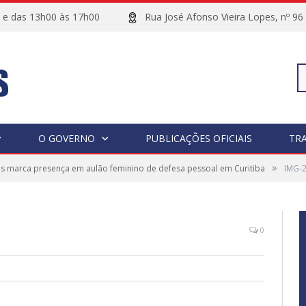
00 e das 13h00 às 17h00
Rua José Afonso Vieira Lopes, 
Pe
O GOVERNO
PUBLICAÇÕES OFICIAIS
TR
»
s marca presença em aulão feminino de defesa pessoal em Curitiba
IMG-
po
0