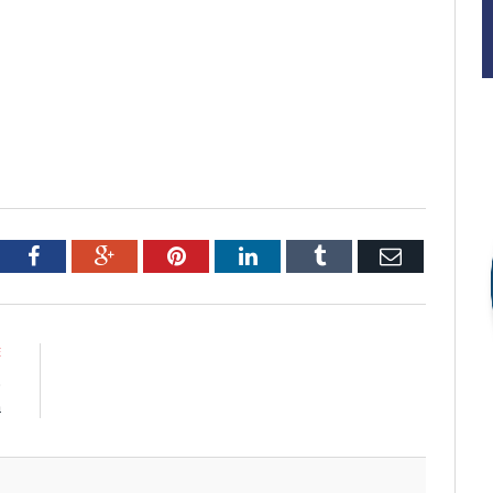
tter
Facebook
Google+
Pinterest
LinkedIn
Tumblr
Email
E
o
a