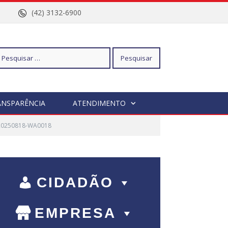
nº 96
(42) 3132-6900
squisar
ANSPARÊNCIA
ATENDIMENTO
20250818-WA0018
r:
CIDADÃO
EMPRESA