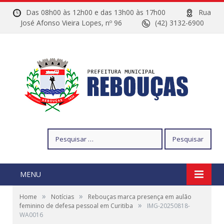
Das 08h00 às 12h00 e das 13h00 às 17h00
Rua
José Afonso Vieira Lopes, nº 96
(42) 3132-6900
Pesquisar
por:
MENU
»
»
Home
Notícias
Rebouças marca presença em aulão
»
feminino de defesa pessoal em Curitiba
IMG-20250818-
WA0016