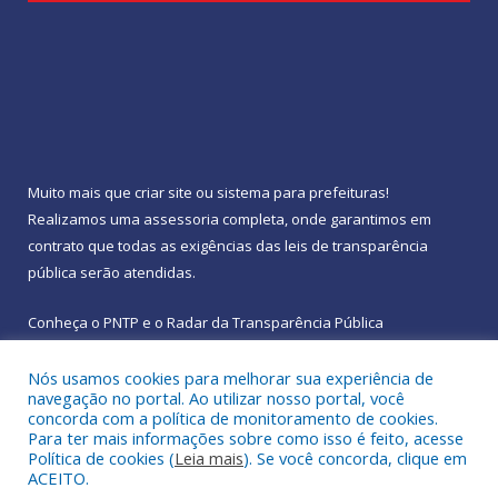
Muito mais que
criar site
ou
sistema para prefeituras
!
Realizamos uma
assessoria
completa, onde garantimos em
contrato que todas as exigências das
leis de transparência
pública
serão atendidas.
Conheça o
PNTP
e o
Radar da Transparência Pública
Nós usamos cookies para melhorar sua experiência de
navegação no portal. Ao utilizar nosso portal, você
concorda com a política de monitoramento de cookies.
Para ter mais informações sobre como isso é feito, acesse
Todos os direitos reservados a Prefeitura Municipal de
Política de cookies (
Leia mais
). Se você concorda, clique em
Rebouças.
ACEITO.