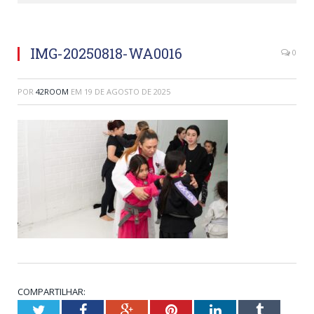
IMG-20250818-WA0016
0
POR
42ROOM
EM
19 DE AGOSTO DE 2025
COMPARTILHAR:
Twitter
Facebook
Google+
Pinterest
LinkedIn
Tumblr