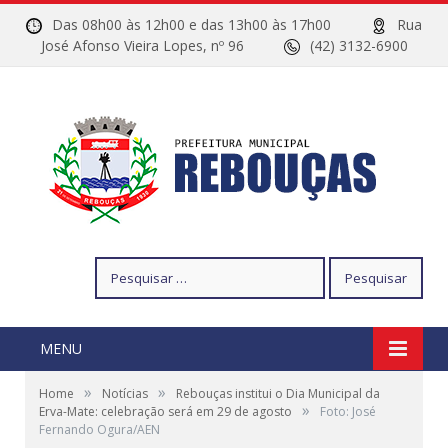
Das 08h00 às 12h00 e das 13h00 às 17h00
Rua
José Afonso Vieira Lopes, nº 96
(42) 3132-6900
Pesquisar
por:
MENU
»
»
Home
Notícias
Rebouças institui o Dia Municipal da
»
Erva-Mate: celebração será em 29 de agosto
Foto: José
Fernando Ogura/AEN
Produção de Erva Mate. Foto: José Fernando