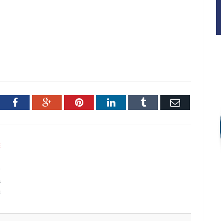
tter
Facebook
Google+
Pinterest
LinkedIn
Tumblr
Email
E
m
r
a
a