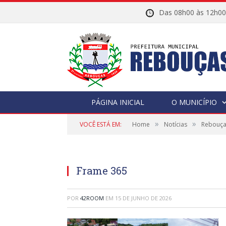
Das 08h00 às 12h
PÁGINA INICIAL
O MUNICÍPIO
»
»
VOCÊ ESTÁ EM:
Home
Notícias
Rebouças
Frame 365
POR
42ROOM
EM
15 DE JUNHO DE 2026