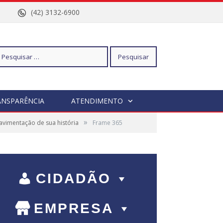
nº 96
(42) 3132-6900
squisar
ANSPARÊNCIA
ATENDIMENTO
»
avimentação de sua história
r:
Frame 365
CIDADÃO
EMPRESA