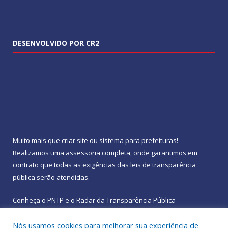
DESENVOLVIDO POR CR2
Muito mais que
criar site
ou
sistema para prefeituras
!
Realizamos uma
assessoria
completa, onde garantimos em
contrato que todas as exigências das
leis de transparência
pública
serão atendidas.
Conheça o
PNTP
e o
Radar da Transparência Pública
Nós usamos cookies para melhorar sua experiência de