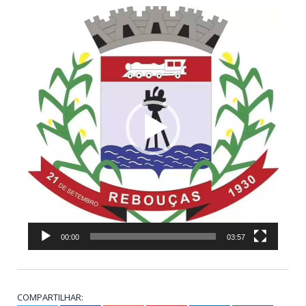
Tocador
de
vídeo
00:00
03:57
COMPARTILHAR: