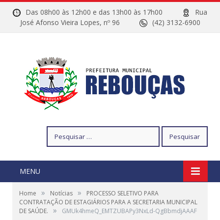
Das 08h00 às 12h00 e das 13h00 às 17h00
Rua
José Afonso Vieira Lopes, nº 96
(42) 3132-6900
Pesquisar
por:
MENU
»
»
Home
Notícias
PROCESSO SELETIVO PARA
CONTRATAÇÃO DE ESTAGIÁRIOS PARA A SECRETARIA MUNICIPAL
»
DE SAÚDE.
GMUk4hmeQ_EMTZUBAPy3NxLd-QgBbmdjAAAF