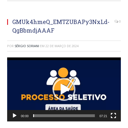
GMUk4hmeQ_EMTZUBAPy3NxLd-
0
QgBbmdjAAAF
POR
SÉRGIO SORIANI
EM
22 DE MARÇO DE 2024
Tocador
de
vídeo
00:00
07:21