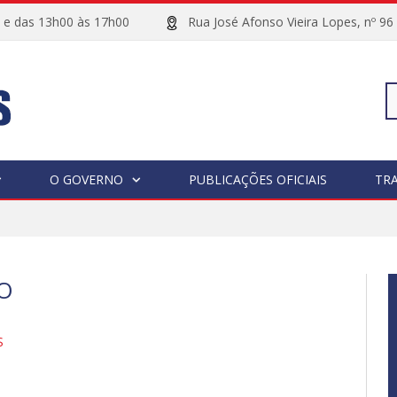
00 e das 13h00 às 17h00
Rua José Afonso Vieira Lopes, 
Pe
O GOVERNO
PUBLICAÇÕES OFICIAIS
TR
po
O
S