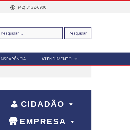
nº 96
(42) 3132-6900
squisar
ANSPARÊNCIA
ATENDIMENTO
r:
CIDADÃO
EMPRESA