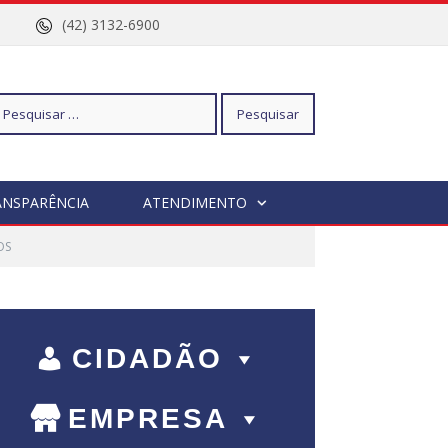
nº 96
(42) 3132-6900
squisar
ANSPARÊNCIA
ATENDIMENTO
OS
r:
CIDADÃO
EMPRESA