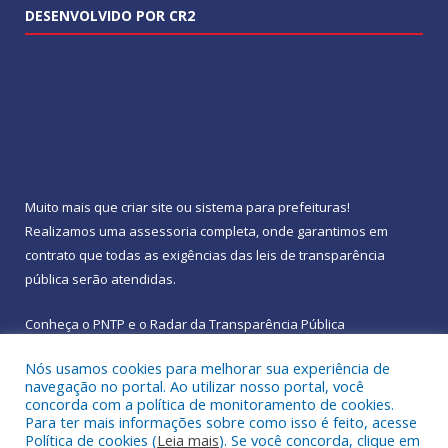
DESENVOLVIDO POR CR2
Muito mais que
criar site
ou
sistema para prefeituras
!
Realizamos uma
assessoria
completa, onde garantimos em
contrato que todas as exigências das
leis de transparência
pública
serão atendidas.
Conheça o
PNTP
e o
Radar da Transparência Pública
Nós usamos cookies para melhorar sua experiência de
navegação no portal. Ao utilizar nosso portal, você
concorda com a política de monitoramento de cookies.
Para ter mais informações sobre como isso é feito, acesse
Todos os direitos reservados a Prefeitura Municipal de
Política de cookies (
Leia mais
). Se você concorda, clique em
Rebouças.