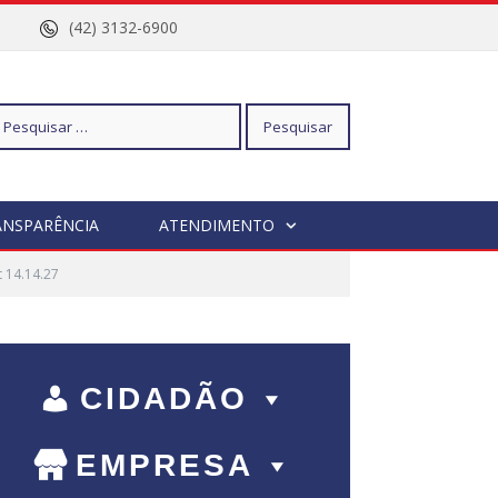
nº 96
(42) 3132-6900
squisar
ANSPARÊNCIA
ATENDIMENTO
 14.14.27
r:
CIDADÃO
EMPRESA