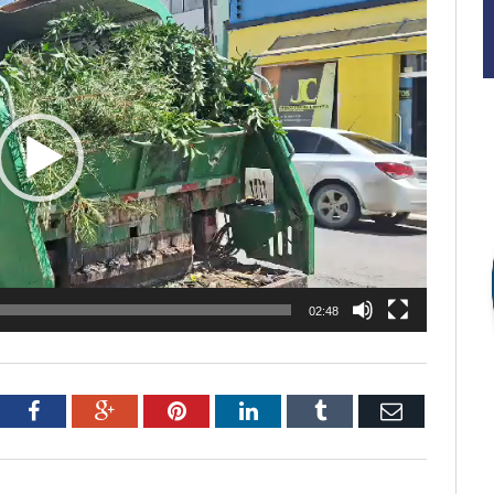
02:48
tter
Facebook
Google+
Pinterest
LinkedIn
Tumblr
Email