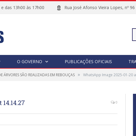
00 e das 13h00 às 17h00
Rua José Afonso Vieira Lopes, 
Pe
O GOVERNO
PUBLICAÇÕES OFICIAIS
TR
»
E ÁRVORES SÃO REALIZADAS EM REBOUÇAS
WhatsApp Image 2025-01-20 at
po
 14.14.27
0