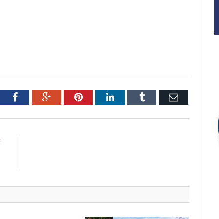
tter
Facebook
Google+
Pinterest
LinkedIn
Tumblr
Email
E
M
S