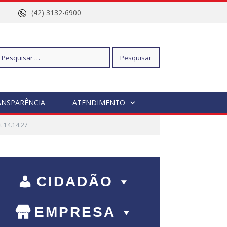
nº 96
(42) 3132-6900
squisar
ANSPARÊNCIA
ATENDIMENTO
 14.14.27
r:
CIDADÃO
EMPRESA