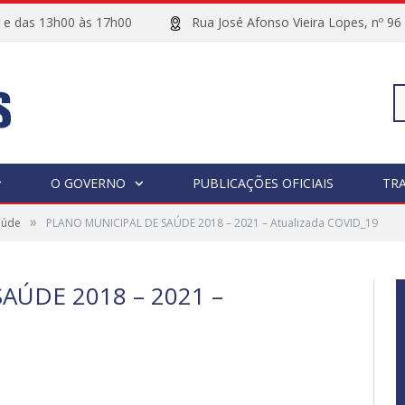
00 e das 13h00 às 17h00
Rua José Afonso Vieira Lopes, 
Pe
O GOVERNO
PUBLICAÇÕES OFICIAIS
TR
»
aúde
PLANO MUNICIPAL DE SAÚDE 2018 – 2021 – Atualizada COVID_19
po
AÚDE 2018 – 2021 –