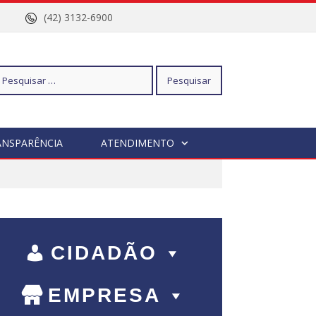
nº 96
(42) 3132-6900
squisar
ANSPARÊNCIA
ATENDIMENTO
r:
CIDADÃO
EMPRESA