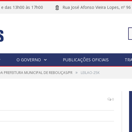
00 e das 13h00 às 17h00
Rua José Afonso Vieira Lopes, 
Pe
O GOVERNO
PUBLICAÇÕES OFICIAIS
TR
»
DA PREFEITURA MUNICIPAL DE REBOUÇAS/PR
LEILAO-25K
po
0