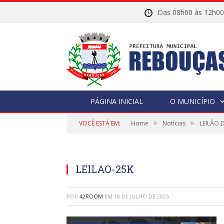
Das 08h00 às 12h
PÁGINA INICIAL
O MUNICÍPIO
»
»
VOCÊ ESTÁ EM:
Home
Notícias
LEILÃO 
LEILAO-25K
POR
42ROOM
EM
18 DE JULHO DE 2025