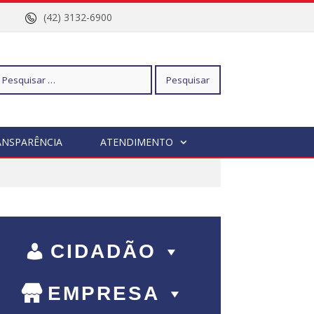
nº 96
(42) 3132-6900
squisar
ANSPARÊNCIA
ATENDIMENTO
r:
CIDADÃO
EMPRESA