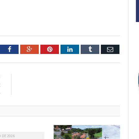
tter
Facebook
Google+
Pinterest
LinkedIn
Tumblr
Email
E
E
R
O DE 2026