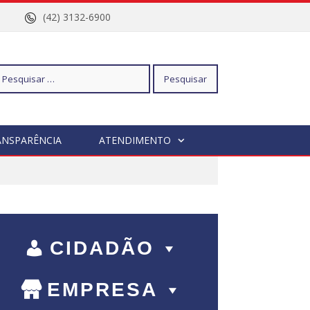
nº 96
(42) 3132-6900
squisar
ANSPARÊNCIA
ATENDIMENTO
r:
CIDADÃO
EMPRESA