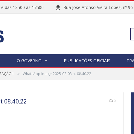
00 e das 13h00 às 17h00
Rua José Afonso Vieira Lopes, 
Pe
O GOVERNO
PUBLICAÇÕES OFICIAIS
TR
»
AÇÃO!!!
WhatsApp Image 2025-02-03 at 08.40.22
po
 08.40.22
0