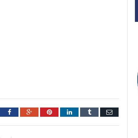
tter
Facebook
Google+
Pinterest
LinkedIn
Tumblr
Email