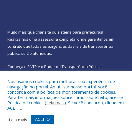
Muito mais que
criar site
ou
sistema para prefeituras
!
Realizamos uma
assessoria
completa, onde garantimos em
contrato que todas as exigências das
leis de transparência
pública
serão atendidas.
Conheça o
PNTP
e o
Radar da Transparência Pública
Nós usamos cookies para melhorar sua experiência de
navegação no portal. Ao utilizar nosso portal, você
concorda com a política de monitoramento de cookies.
Para ter mais informações sobre como isso é feito, acesse
Todos os direitos reservados a Prefeitura Municipal de
Política de cookies (
Leia mais
). Se você concorda, clique em
Rebouças.
ACEITO.
Mapa do Site
Acessar Área Administrativa
ACEITO
Leia mais
Acessar Webmail